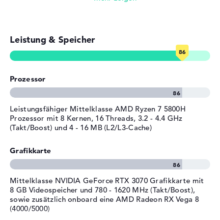
Acer Nitro 5 AN515-45-R02N vorhanden. Solltet ihr eine
Allgemein
Gaming (Einsteiger)
Schwierigkeit mit dem Acer Nitro 5 AN515-45-R02N
bekommen, dürft ihr die 2 Jahre Bring-In Service nutzen.
Breite
36,34 cm
Leistung & Speicher
Einfache Bild- & Videobearbeitung
Tiefe
25,5 cm
Höhe
2,39 cm
Foto- und Videoverwaltung
Gewicht
2,3 kg
Prozessor
Videokonferenzen (0,9 MP Webcam)
Material
Kunststoff
Farbe
schwarz
Streaming (Netflix, Spotify, etc.)
Leistungsfähiger Mittelklasse AMD Ryzen 7 5800H
Prozessor mit 8 Kernen, 16 Threads, 3.2 - 4.4 GHz
Betriebssystem / Software
(Takt/Boost) und 4 - 16 MB (L2/L3-Cache)
E-Mails, Office Apps
Bereitgestelltes
Microsoft Windows 11 Home
Betriebssystem
(64 Bit)
Grafikkarte
Surfen im Internet
Herstellergarantie
Mittelklasse NVIDIA GeForce RTX 3070 Grafikkarte mit
Service & Support
2 Jahre Bring-In Service
8 GB Videospeicher und 780 - 1620 MHz (Takt/Boost),
sowie zusätzlich onboard eine AMD Radeon RX Vega 8
(4000/5000)