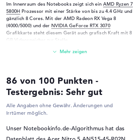
Technologie
Im Innenraum des Notebooks zeigt sich ein
AMD Ryzen 7
5800H
Prozessor mit einer Stärke von bis zu 4.4 GHz und
Mikrofon
vorhanden
gänzlich 8 Cores. Mit der AMD Radeon RX Vega 8
Webcam
(4000/5000) und der
NVIDIA GeForce RTX 3070
Grafikkarte steht diesem Gerät auch grafisch Kraft mit 8
Sensorauflösung
0,9 MP
GB Videospeicher zur Stelle.
Eingabegeräte
Wieviel Speicher hat das Acer Nitro 5 AN515-45-
Eingabegeräte
Multi-Touch-Trackpad,
Tastatur
R02N?
Tastatur
Beleuchtet (hintergrund)
Für den Arbeitsspeicher stehen insgesamt 16 GByte
86 von 100 Punkten -
bereit. Dabei wird aktueller DDR4 SDRAM (PC4-25600 -
Netzwerk
3200 MHz) Arbeitsspeicher (RAM) verwendet. Wer sein
Testergebnis: Sehr gut
Netzwerkkarte
Killer E2600 Gigabit Ethernet
Modell erweitern kann, kann dies bis maximal 32 GByte
(10/100/1000)
erledigen. Wichtige Ordner, E-Mails, Clips und Bilder
Alle Angaben ohne Gewähr. Änderungen und
WLAN
802.11a, 802.11ac, 802.11ax,
speichert ihr auf der vorhandenen 1 TB SSD Festplatte.
Irrtümer möglich.
802.11b, 802.11g, 802.11n
Diese Schnittstellen und Funkverbindungen sind an
Bluetooth
Bluetooth 5.1
Unser Notebookinfo.de-Algorithmus hat das
Bord:
Erweiterung / Konnektivität
Datenblatt des Acer Nitro 5 AN515-45-R02N
Extras könnt ihr an diesem Modell zum Beispiel per USB