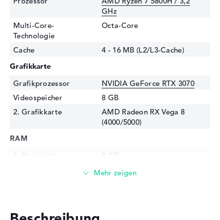
Prozessor
AMD Ryzen 7 5800H / 3,2
GHz
Multi-Core-
Octa-Core
Technologie
Cache
4 - 16 MB (L2/L3-Cache)
Grafikkarte
Grafikprozessor
NVIDIA GeForce RTX 3070
Videospeicher
8 GB
2. Grafikkarte
AMD Radeon RX Vega 8
(4000/5000)
RAM
1. Steckplatz
8 GB
2. Steckplatz
8 GB
Installiert
16 GB
Technologie
DDR4 SDRAM - PC4-25600 -
3200 MHz
Beschreibung