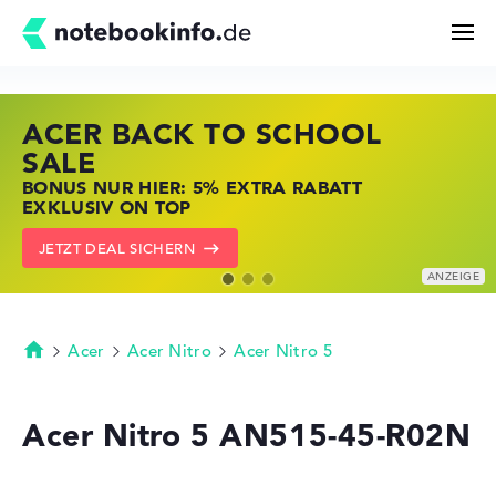
ACER BACK TO SCHOOL
HP STORE SSV DEALS
LENOVO LAPTOP DEALS
Suchen
SALE
JETZT ZUGREIFEN: NOTEBOOKS BEI HP
NOTEBOOKS BEI LENOVO JETZT
BONUS NUR HIER: 5% EXTRA RABATT
KRÄFTIG REDUZIERT
KRÄFTIG REDUZIERT
Konfigurator
EXKLUSIV ON TOP
ZU DEN HP ANGEBOTEN
LENOVO DEALS ZEIGEN
JETZT DEAL SICHERN
Kaufberatung
Technik & Wissen
Acer
Acer Nitro
Acer Nitro 5
Startseite
Deals
Acer Nitro 5 AN515-45-R02N
Merkzettel