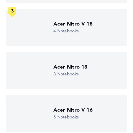
Auflösung von maximal 2560 x 1440 und 165 Hz
Acer Nitro V 15
Wie wir testen und bewerten
4 Notebooks
Wir helfen dir, technische Daten von Notebooks leichter
zu vergleichen. Unser Test-Algorithmus analysiert die
Datenblätter tausender Notebooks automatisch –
basierend auf über 23 Jahren Erfahrung in der Notebook-
Acer Nitro 18
Kaufberatung.
Die Gesamtnote
setzt sich aus drei Teilbewertungen
3 Notebooks
zusammen:
Leistung & Speicher (60%):
Prozessor 40%,
Grafikkarte 30%, RAM 15%, Speicher 15%
Mobilität (20%):
Akkulaufzeit 50%, Gewicht 35%,
Acer Nitro V 16
Höhe 15%
5 Notebooks
Display (20%):
Auflösung 100%
Wir arbeiten mit den offiziellen Herstellerangaben.