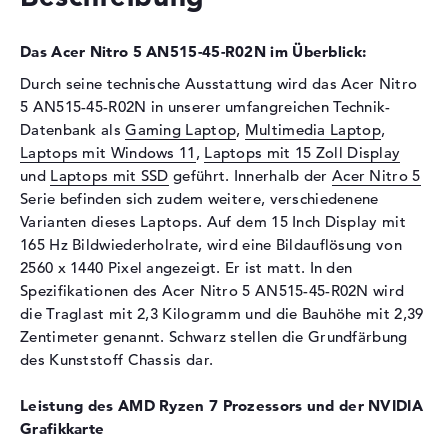
Festplatte
Festplatte
1 TB SSD
Das Acer Nitro 5 AN515-45-R02N im Überblick:
Schnittstelle
PCIe
Durch seine technische Ausstattung wird das Acer Nitro
Optische Speicher
5 AN515-45-R02N in unserer umfangreichen Technik-
Datenbank als
Gaming Laptop
,
Multimedia Laptop
,
Laufwerks-Typ
ohne Laufwerk
Laptops mit Windows 11
,
Laptops mit 15 Zoll Display
Display
und
Laptops mit SSD
geführt. Innerhalb der
Acer Nitro 5
Serie befinden sich zudem weitere, verschiedenene
Display-Typ
15,6" TFT
Varianten dieses Laptops. Auf dem 15 Inch Display mit
Max. Auflösung
2560 x 1440
165 Hz Bildwiederholrate, wird eine Bildauflösung von
2560 x 1440 Pixel angezeigt. Er ist matt. In den
Auflösungstyp
2K WQHD
Spezifikationen des Acer Nitro 5 AN515-45-R02N wird
Bildwiederholrate
165 Hz
die Traglast mit 2,3 Kilogramm und die Bauhöhe mit 2,39
Besonderheiten
Display, matt, LED-
Zentimeter genannt. Schwarz stellen die Grundfärbung
Hintergrundbeleuchtung, IPS
des Kunststoff Chassis dar.
Panel
Audio
Leistung des AMD Ryzen 7 Prozessors und der NVIDIA
Grafikkarte
Soundkarte
Acer TrueHarmony