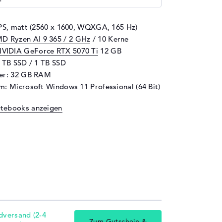
IPS, matt (2560 x 1600, WQXGA, 165 Hz)
D Ryzen AI 9 365 / 2 GHz
/ 10 Kerne
VIDIA GeForce RTX 5070 Ti
12 GB
1 TB SSD / 1 TB SSD
her: 32 GB RAM
m: Microsoft Windows 11 Professional (64 Bit)
otebooks anzeigen
dversand (2-4
Zum Gutschein &