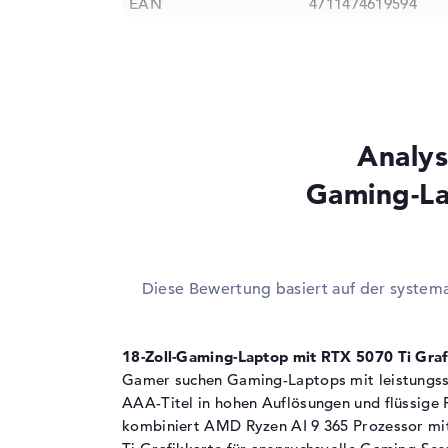
EAN
4711474619594
Prozessor
Prozessor
AMD Ryzen AI 9 36
Multi-Core-
Deca-Core
Technologie
Analys
Cache
10 - 24 MB (L2/L3-
Grafikkarte
Gaming-La
Grafikprozessor
NVIDIA GeForce RT
Videospeicher
12 GB
2. Grafikkarte
AMD Radeon 880M
Diese Bewertung basiert auf der system
RAM
1. Steckplatz
16 GB
18-Zoll-Gaming-Laptop mit RTX 5070 Ti Graf
2. Steckplatz
16 GB
Gamer suchen Gaming-Laptops mit leistungsst
AAA-Titel in hohen Auflösungen und flüssige 
Installiert
32 GB
kombiniert AMD Ryzen AI 9 365 Prozessor m
Festplatte