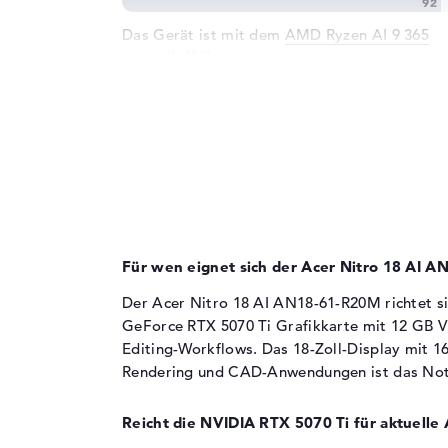
Unterstützte Flash-
microSD
Das Gerät ist mit dem
AMD Ryzen AI 9 365
Speicherkarten
ausgestattet.
Audio
Deca-Core Prozessor (CPU) mit 10 Kernen 
Taktfrequenz von 2 GHz bis 5 GHz (Boost)
Soundkarte
DTS X: Ultra Audio
10-24 MB L2/L3-Cache für schnellen
Webcam
Datenzugriff
Sensorauflösung
Für anspruchsvolle Multitasking-Szenarien
2 MP
und parallele Gaming-Workloads geeignet
Professionelle Anwendungen wie 3D-
Rendering und Video-Encoding profitieren 
der Multi-Core-Leistung
Für wen eignet sich der Acer Nitro 18 AI 
Der Acer Nitro 18 AI AN18-61-R20M richtet s
Grafikkarte
GeForce RTX 5070 Ti Grafikkarte mit 12 GB V
Editing-Workflows. Das 18-Zoll-Display mit 1
Die
NVIDIA GeForce RTX 5070 Ti
übernimmt 
Rendering und CAD-Anwendungen ist das Note
Grafikberechnung.
Reicht die NVIDIA RTX 5070 Ti für aktuell
12 GB GDDR7-Videospeicher für
hochauflösende Texturen und Raytracing