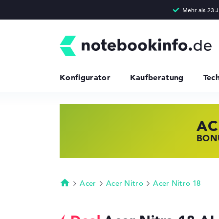
Konfigurator
Kaufberatung
Tec
AC
HP
LE
BONU
JETZ
NOTE
Acer
Acer Nitro
Acer Nitro 18
Startseite