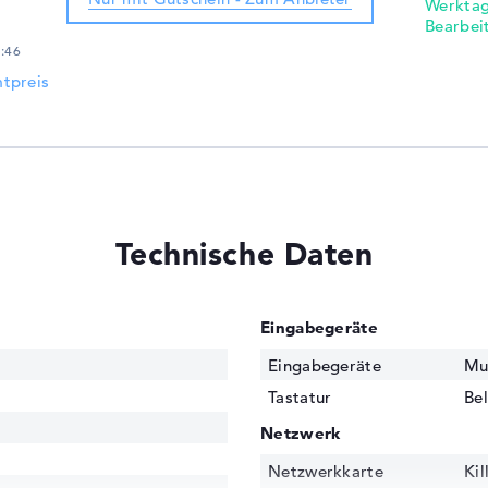
Werktag
Bearbei
7:46
tpreis
Technische Daten
Eingabegeräte
Eingabegeräte
Mu
Tastatur
Bel
Netzwerk
Netzwerkkarte
Kil