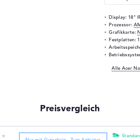
Display: 18" 
Prozessor:
AM
Grafikkarte:
N
Festplatten: 
Arbeitsspeic
Betriebssyste
Alle Acer N
Preisvergleich
€
Standar
Nur mit Gutschein - Zum Anbieter