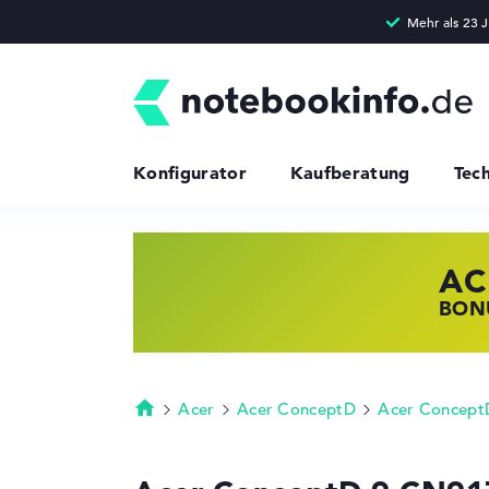
Konfigurator
Kaufberatung
Tec
AC
HP
LE
BONU
JETZ
NOTE
Acer
Acer ConceptD
Acer Concept
Startseite