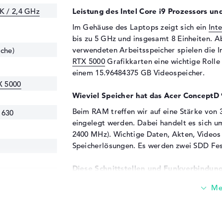
K / 2,4 GHz
Leistung des Intel Core i9 Prozessors un
Im Gehäuse des Laptops zeigt sich ein
Int
bis zu 5 GHz und insgesamt 8 Einheiten.
verwendeten Arbeitsspeicher spielen die 
che)
RTX 5000
Grafikkarten eine wichtige Rolle
einem 15.96484375 GB Videospeicher.
X 5000
Wieviel Speicher hat das Acer Concept
Beim RAM treffen wir auf eine Stärke von 
 630
eingelegt werden. Dabei handelt es sich
2400 MHz). Wichtige Daten, Akten, Videos
Speicherlösungen. Es werden zwei SDD Fest
Diese Schnittstellen und Funkverbindung
Mit Unterstützung klassischer Ports in For
19200 - 2400
(1x), USB 3.0 - Typ A (3x), DisplayPort übe
zusätzliche Komponenten mit dem Acer C
Schreibgeräte, Touchpads, Lautsprecher od