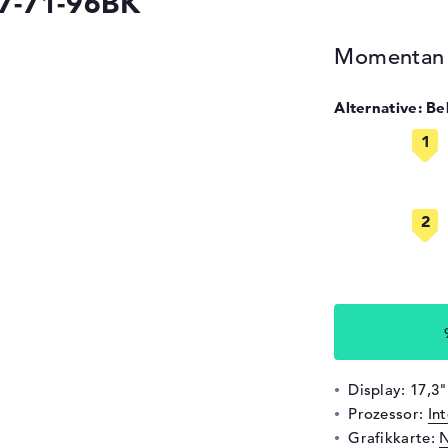
7-71-96BK
Momentan n
Alternative: B
Display: 17,3
Prozessor:
In
Grafikkarte:
N