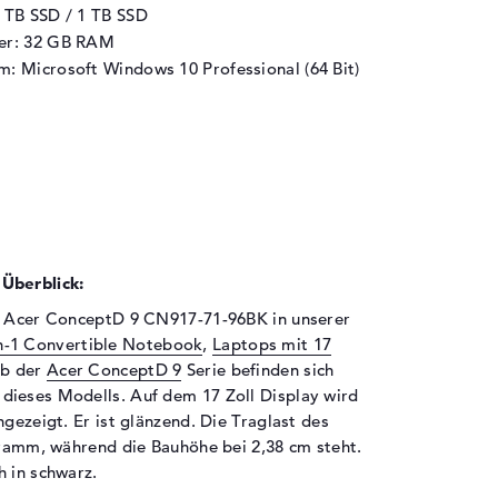
1 TB SSD / 1 TB SSD
her: 32 GB RAM
m: Microsoft Windows 10 Professional (64 Bit)
Überblick:
as Acer ConceptD 9 CN917-71-96BK in unserer
in-1 Convertible Notebook
,
Laptops mit 17
lb der
Acer ConceptD 9
Serie befinden sich
dieses Modells. Auf dem 17 Zoll Display wird
ngezeigt. Er ist glänzend. Die Traglast des
ogramm, während die Bauhöhe bei 2,38 cm steht.
h in schwarz.