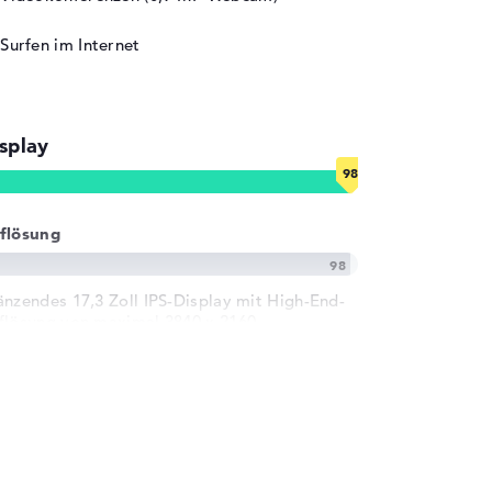
Surfen im Internet
splay
flösung
änzendes 17,3 Zoll IPS-Display mit High-End-
flösung von maximal 3840 x 2160