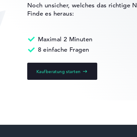
Noch unsicher, welches das richtige N
, Grafikkarte 30%, RAM 15%, Speicher 15%
Finde es heraus:
t 35%, Höhe 15%
gaben. Fehlen Daten bei einzelnen Modellen, passen sich die Ge
Maximal 2 Minuten
Acer Chromebook
edback
8 einfache Fragen
Kaufberatung starten
Acer Swift
 10
)
Acer TravelMate
vice