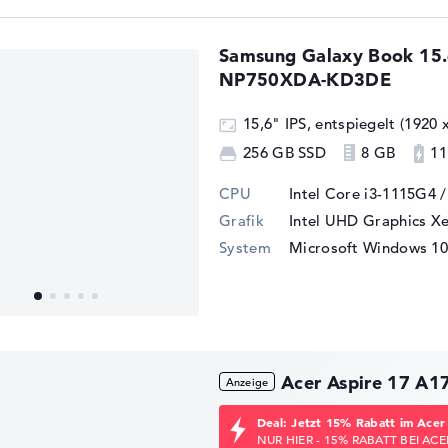
Samsung Galaxy Book 15.6
NP750XDA-KD3DE
15,6" IPS, entspiegelt (1920 
256 GB SSD
8 GB
11
CPU
Intel Core i3-1115G4 
Grafik
Intel UHD Graphics X
System
Microsoft Windows 10
Acer Aspire 17 A
Deal: Jetzt 15% Rabatt im Acer
NUR HIER - 15% RABATT BEI ACE