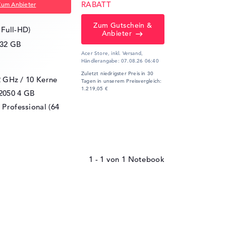
RABATT
Zum Anbieter
Zum Gutschein &
 Full-HD)
Anbieter
32 GB
Acer Store, inkl. Versand,
Händlerangabe:
07.08.26 06:40
Zuletzt niedrigster Preis in 30
2 GHz
/ 10 Kerne
Tagen in unserem Preisvergleich:
1.219,05 €
2050
4 GB
Professional (64
1 - 1
von
1