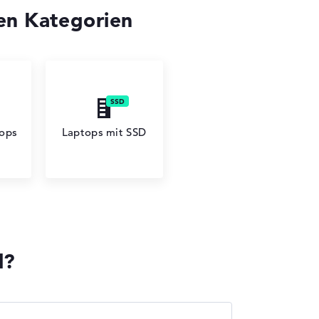
en Kategorien
tops
Laptops mit SSD
l?