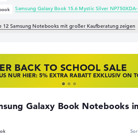
Samsung Galaxy Book 15.6 Mystic Silver NP750XD
book
le 12 Samsung Notebooks mit großer Kaufberatung zeigen
ER BACK TO SCHOOL SALE
 STORE SSV DEALS
NOVO LAPTOP DEALS
S NUR HIER: 5% EXTRA RABATT EXKLUSIV ON 
T ZUGREIFEN: NOTEBOOKS BEI HP KRÄFTIG RED
BOOKS BEI LENOVO JETZT KRÄFTIG REDUZIERT
msung Galaxy Book Notebooks im