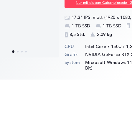
Nur mit diesem Gutscheincode - 
17,3" IPS, matt (1920 x 1080,
1 TB SSD
1 TB SSD
8,5 Std.
2,09 kg
CPU
Intel Core 7 150U / 1,
Grafik
NVIDIA GeForce RTX 
System
Microsoft Windows 11 
Bit)