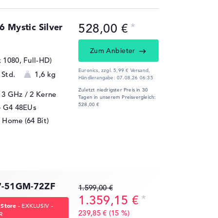
528,00 €
 Mystic Silver
Zum Anbieter
x 1080, Full-HD)
Euronics, zzgl. 5,99 € Versand,
 Std.
1,6 kg
Händlerangabe:
07.08.26 06:35
Zuletzt niedrigster Preis in 30
/ 3 GHz
/ 2 Kerne
Tagen in unserem Preisvergleich:
528,00 €
e G4 48EUs
 Home (64 Bit)
17-51GM-72ZF
1.599,00 €
1.359,15 €
 Store
- EXKLUSIV -
239,85 € (15 %)
R