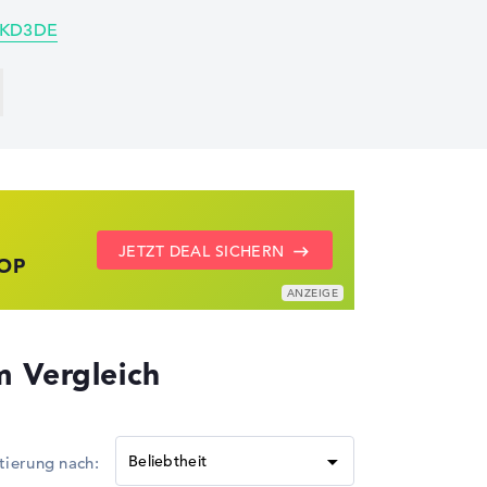
A-KD3DE
ZU DEN HP ANGEBOTEN
LENOVO DEALS ZEIGEN
JETZT DEAL SICHERN
TOP
UZIERT
 Vergleich